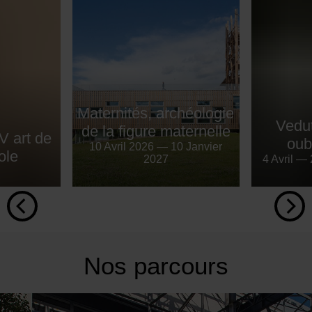
Maternités, archéologie
Vedut
de la figure maternelle
V art de
oubl
10 Avril 2026 — 10 Janvier
ole
2027
4 Avril —
Nos parcours