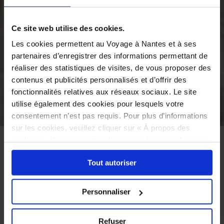
Ce site web utilise des cookies.
Les cookies permettent au Voyage à Nantes et à ses
partenaires d’enregistrer des informations permettant de
réaliser des statistiques de visites, de vous proposer des
contenus et publicités personnalisés et d’offrir des
fonctionnalités relatives aux réseaux sociaux. Le site
utilise également des cookies pour lesquels votre
consentement n’est pas requis. Pour plus d’informations
©
sur les cookies, veuillez cliquer sur « À propos des
cookies ». Vous pouvez ci-dessous autoriser, refuser ou
ACCUEIL
AGENDA
GRANDS ÉVÉNEMENTS
sélectionner les cookies selon les finalités via l'onglet
GRAND ÉVÉNEMENT
Tout autoriser
« Détails ». À tout moment, vous pouvez modifier votre
choix en cliquant sur le lien « Cookies » en bas des
Le Voyage estival
pages du site.
Personnaliser
4 Juillet — 6 Septembre 2026
Refuser