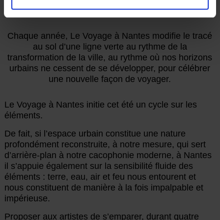
Chaque année, Le Voyage à Nantes modifie le tracé
au sol d’une ligne verte au rythme de la
transformation de la ville, au rythme où nos horizons
urbains ne cessent de se développer, pour célébrer
une nouvelle façon de voyager.
Le Voyage à Nantes initie cet été un cycle sur les
éléments.
De fait, si l’espace urbain constitue une nature
profondément reconstruite, à notre mesure, qui sert
d’arrière-plan à notre cacophonie moderne, à Nantes
il s’appuie également sur la sensibilité fluide des
éléments : terre, eau, air et feu nous entourent et
nous constituent de manière à la fois impalpable et
impérieuse.
Proposer aux artistes de s’emparer, durant quatre