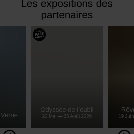
Les expositions des
partenaires
Odyssée de l’oubli
Rêv
 Verne
22 Mai — 30 Août 2026
19 Jui