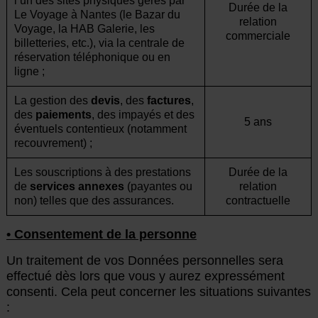
l’un des sites physiques gérés par
Durée de la
Le Voyage à Nantes (le Bazar du
relation
Voyage, la HAB Galerie, les
commerciale
billetteries, etc.), via la centrale de
réservation téléphonique ou en
ligne ;
La gestion des
devis
, des
factures
,
des
paiements
, des impayés et des
5 ans
éventuels contentieux (notamment
recouvrement) ;
Les souscriptions à des prestations
Durée de la
de
services annexes
(payantes ou
relation
non) telles que des assurances.
contractuelle
• Consentement de la personne
Un traitement de vos Données personnelles sera
effectué dès lors que vous y aurez expressément
consenti. Cela peut concerner les situations suivantes
: