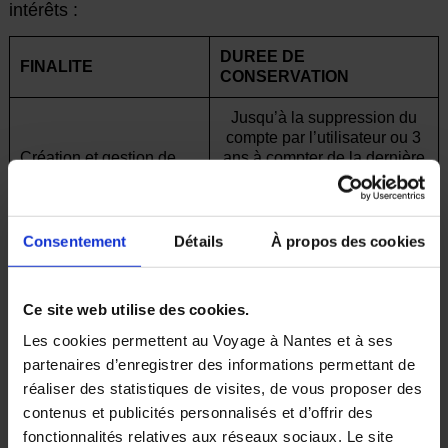
intérêts :
DUREE DE
FINALITE
CONSERVATION
Jusqu’à la suppression du
compte par l’utilisateur ou 3
Création et gestion de
ans à compter de la dernière
compte personnel
action sur le compte si
l’utilisateur ne l’a pas
supprimé avant
Consentement
Détails
À propos des cookies
Traitement des
12 mois à compter de la
demandes et/ou
satisfaction de la demande
réclamations
auprès de
et/ou réclamation
Ce site web utilise des cookies.
nos services
Les cookies permettent au Voyage à Nantes et à ses
3 ans à compter de la
partenaires d’enregistrer des informations permettant de
collecte ou du dernier
réaliser des statistiques de visites, de vous proposer des
contact, sauf en cas
Envoi par email de
contenus et publicités personnalisés et d’offrir des
d’exercice du droit
communications portant
fonctionnalités relatives aux réseaux sociaux. Le site
d’opposition avant.