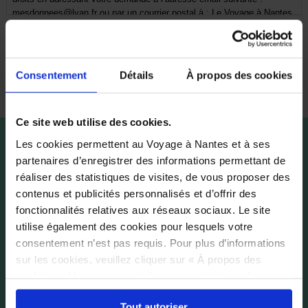
mesdonnees@lvan.fr
ou par un courrier postal à : Le Voyage à Nantes,
1-3 rue Crucy, BP 92211, 44022 Nantes Cedex 1 (accompagnée d’une
copie de votre pièce d’identité). Pour en savoir plus, reportez-vous à la
Politique de données personnelles du Voyage à Nantes
.
Consentement
Détails
À propos des cookies
Ce site web utilise des cookies.
Les cookies permettent au Voyage à Nantes et à ses
partenaires d’enregistrer des informations permettant de
réaliser des statistiques de visites, de vous proposer des
contenus et publicités personnalisés et d’offrir des
fonctionnalités relatives aux réseaux sociaux. Le site
utilise également des cookies pour lesquels votre
consentement n’est pas requis. Pour plus d’informations
sur les cookies, veuillez cliquer sur « À propos des
cookies ». Vous pouvez ci-dessous autoriser, refuser ou
sélectionner les cookies selon les finalités via l'onglet
Tout autoriser