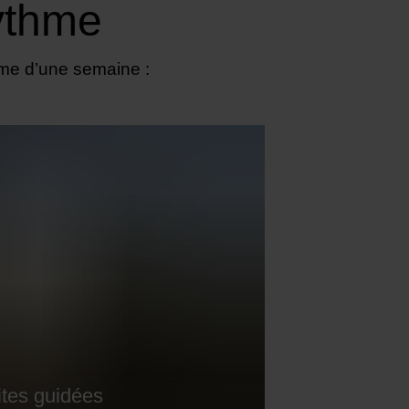
rythme
ême d’une semaine :
ites guidées