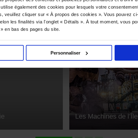
Musée d’hi
 utilise également des cookies pour lesquels votre consentement
s, veuillez cliquer sur « À propos des cookies ». Vous pouvez ci
elon les finalités via l'onglet « Détails ». À tout moment, vous p
s » en bas des pages du site.
Personnaliser
ie
Les Machines de l’Île