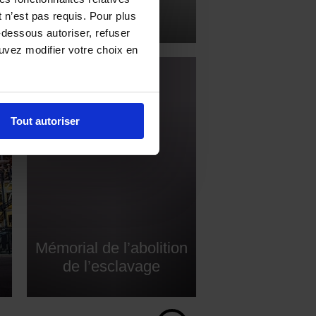
stoire de Nantes
 n’est pas requis. Pour plus
-dessous autoriser, refuser
ouvez modifier votre choix en
Tout autoriser
Mémorial de l’abolition
de l’esclavage
Acc