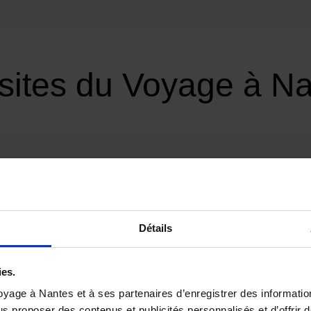
sites du Voyage à N
Détails
ies.
yage à Nantes et à ses partenaires d’enregistrer des informatio
Château des
us proposer des contenus et publicités personnalisés et d’offrir d