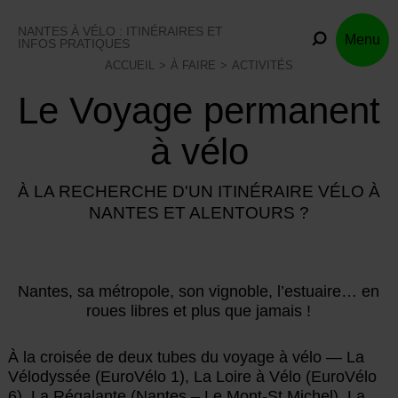
Skip
to
NANTES À VÉLO : ITINÉRAIRES ET
Menu
content
INFOS PRATIQUES
ACCUEIL
À FAIRE
ACTIVITÉS
Le Voyage permanent
à vélo
À LA RECHERCHE D'UN ITINÉRAIRE VÉLO À
NANTES ET ALENTOURS ?
Nantes, sa métropole, son vignoble, l’estuaire… en
roues libres et plus que jamais !
À la croisée de deux tubes du voyage à vélo — La
Vélodyssée (EuroVélo 1), La Loire à Vélo (EuroVélo
6), La Régalante (Nantes – Le Mont-St Michel), La