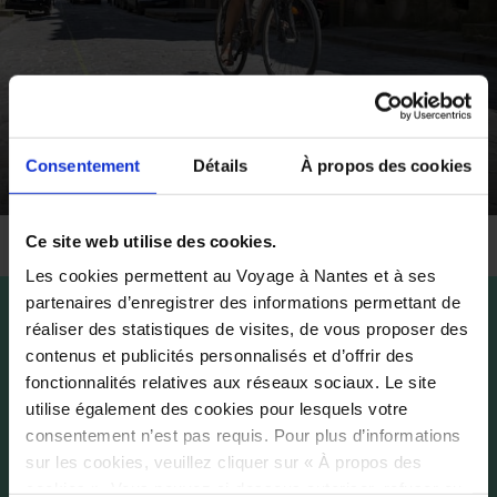
Louer un vélo à Nantes
Consentement
Détails
À propos des cookies
Ce site web utilise des cookies.
Les cookies permettent au Voyage à Nantes et à ses
partenaires d’enregistrer des informations permettant de
réaliser des statistiques de visites, de vous proposer des
contenus et publicités personnalisés et d’offrir des
fonctionnalités relatives aux réseaux sociaux. Le site
utilise également des cookies pour lesquels votre
consentement n’est pas requis. Pour plus d’informations
sur les cookies, veuillez cliquer sur « À propos des
cookies ». Vous pouvez ci-dessous autoriser, refuser ou