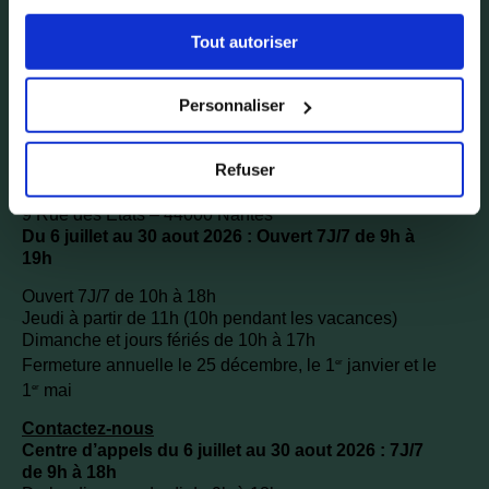
sélectionner les cookies selon les finalités via l'onglet
Tout autoriser
« Détails ». À tout moment, vous pouvez modifier votre
choix en cliquant sur le lien « Cookies » en bas des
pages du site.
Personnaliser
Depuis l’étranger +33 272 640 479
Refuser
Accueil des visiteurs
9 Rue des États – 44000 Nantes
Du 6 juillet au 30 aout 2026 : Ouvert 7J/7 de 9h à
19h
Ouvert 7J/7 de 10h à 18h
Jeudi à partir de 11h (10h pendant les vacances)
Dimanche et jours fériés de 10h à 17h
Fermeture annuelle le 25 décembre, le 1
janvier et le
er
1
mai
er
Contactez-nous
Centre d’appels du 6 juillet au 30 aout 2026 : 7J/7
de 9h à 18h