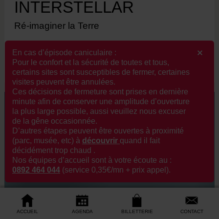
INTERSTELLAR
Ré-imaginer la Terre
PARC DES CHANTIERS / HAB GALERIE
En cas d’épisode caniculaire :
Pour le confort et la sécurité de toutes et tous,
23.05.2026 — 27.09.2026
certains sites sont susceptibles de fermer, certaines
visites peuvent être annulées.
Ces décisions de fermeture sont prises en dernière
minute afin de conserver une amplitude d’ouverture
la plus large possible, aussi veuillez nous excuser
de la gêne occasionnée.
D’autres étapes peuvent être ouvertes à proximité
(parc, musée, etc) à
découvrir
q
uand il fait
décidément trop chaud .
Nos équipes d’accueil sont à votre écoute au :
0892 464 044
(service 0,35€/mn + prix appel).
ACCUEIL
AGENDA
BILLETTERIE
CONTACT