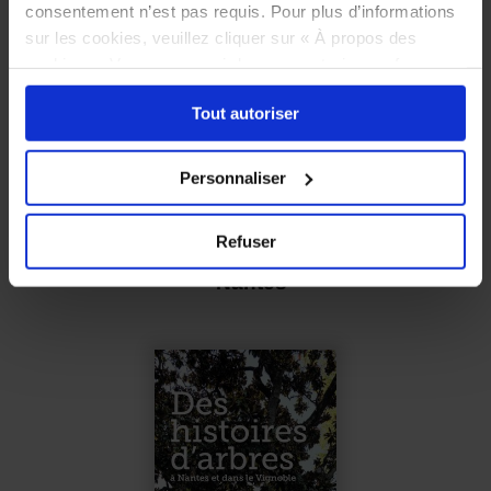
consentement n’est pas requis. Pour plus d’informations
sur les cookies, veuillez cliquer sur « À propos des
cookies ». Vous pouvez ci-dessous autoriser, refuser ou
sélectionner les cookies selon les finalités via l'onglet
Tout autoriser
« Détails ». À tout moment, vous pouvez modifier votre
choix en cliquant sur le lien « Cookies » en bas des
pages du site.
Personnaliser
Refuser
Des histoires de statues
- Nantes