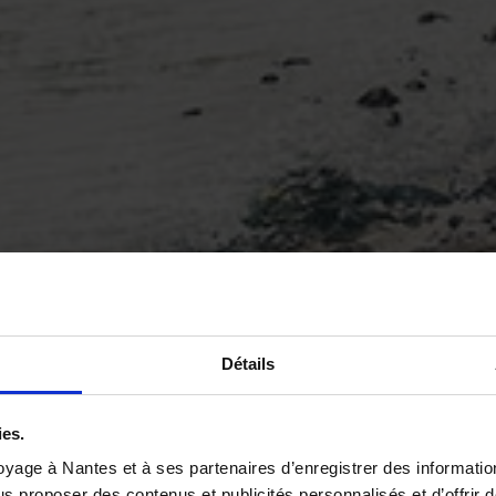
Détails
ies.
yage à Nantes et à ses partenaires d’enregistrer des informatio
us proposer des contenus et publicités personnalisés et d’offrir d