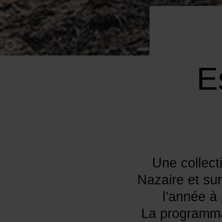
©
E
Une collect
Nazaire et sur
l’année à 
La programmat