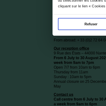
ou sélectionner les cookies s
cliquant sur le lien « Cookie
Refuser
From abroad: + 33 (0)2 72 64 0
Our reception office
9 Rue des États – 44000 Nante
From 6 July to 30 August 202
week from 9am to 7pm
Open 7/7 from 10am to 6pm
Thursday from 11am
Sunday : 10am to 5pm
Annual closure on 25 December
May
Contact us
Call centre from 6 July to 30
a week from 9am to 6pm