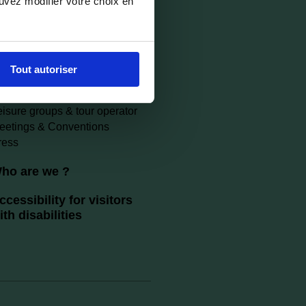
ouvez modifier votre choix en
etting around
ooking / Ticketing
ocumentation
Tout autoriser
ro
eisure groups & tour operator
eetings & Conventions
ress
ho are we ?
ccessibility for visitors
ith disabilities