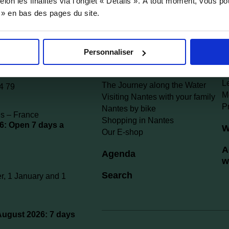
elon les finalités via l'onglet « Détails ». À tout moment, vous p
Nazaire
G
s » en bas des pages du site.
The journey in the vineyards
Traversée Bretonne
B
To do
D
Personnaliser
Pass Nantes
P
Guided tours
L
The Journey along the Water
4 79
M
Visiting Nantes with your family
P
Nantes by bike
s – France
Shopping in Nantes
6: Open 7 days a
W
Our E-shop
A
Agenda
w
Search
, 1 January and 1
 August 2026: 7 days