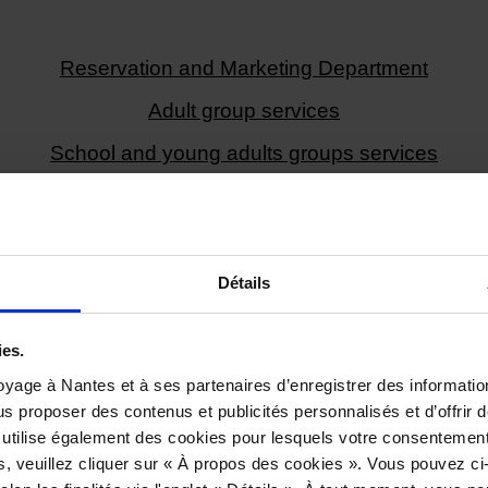
Reservation and Marketing Department
Adult group services
School and young adults groups services
Détails
ies.
Le Voyage à Nantes
T
yage à Nantes et à ses partenaires d’enregistrer des informatio
C
us proposer des contenus et publicités personnalisés et d’offrir d
To see
T
 utilise également des cookies pour lesquels votre consentement
The permanent Voyage
T
s, veuillez cliquer sur « À propos des cookies ». Vous pouvez ci
Estuaire Nantes <> Saint-
L