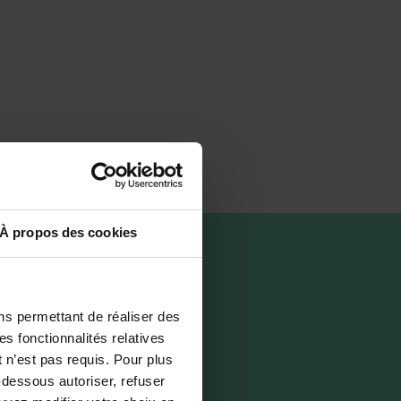
À propos des cookies
o plan
ns permettant de réaliser des
oming to Nantes
es fonctionnalités relatives
o sleep
 n’est pas requis. Pour plus
o eat
-dessous autoriser, refuser
ooking for a break?