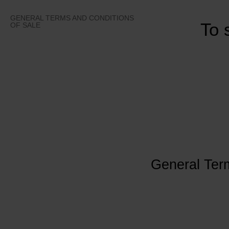
Skip
to
GENERAL TERMS AND CONDITIONS
To 
content
OF SALE
General Ter