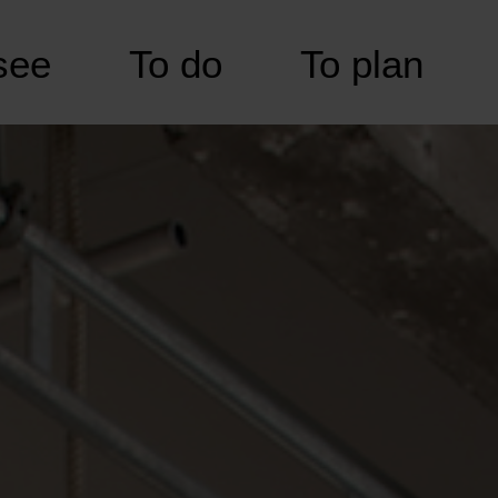
see
To do
To plan