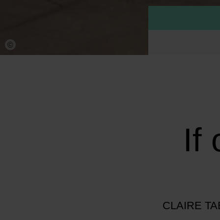
©
If
CLAIRE T