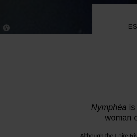
ES
©
Nymphéa
is
woman ca
Although the Loire Riv