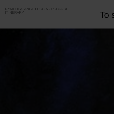
Skip
to
NYMPHÉA, ANGE LECCIA - ESTUAIRE
To 
content
ITINERARY