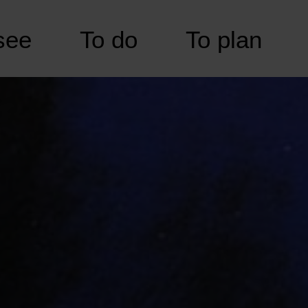
see
To do
To plan