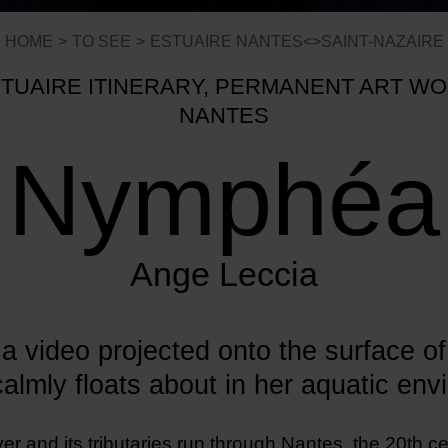
HOME
TO SEE
ESTUAIRE NANTES<>SAINT-NAZAIRE
TUAIRE ITINERARY, PERMANENT ART W
NANTES
Nymphéa
Ange Leccia
 a video projected onto the surface of
lmly floats about in her aquatic env
er and its tributaries run through Nantes, the 20th c