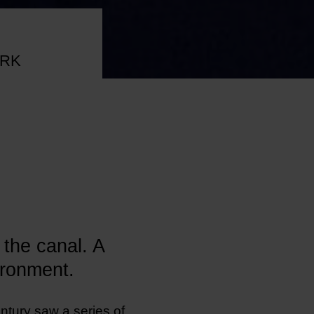
ORK
 the canal. A
ironment.
entury saw a series of