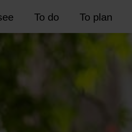
see
To do
To plan