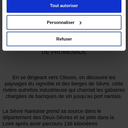
Tout autoriser
« Détails ». À tout moment, vous pouvez modifier votre
PATRIMOINE NATUREL
choix en cliquant sur le lien « Cookies » en bas des
pages du site.
Sèvre Nantaise
Personnaliser
UNE HISTOIRE D'EAU DANS LE VIGNOBLE
Refuser
SITE DE PÊCHE, DE LOISIRS NAUTIQUES,
DE PROMENADE
En se dirigeant vers Clisson, on découvre les
paysages du vignoble et des berges de Sèvre, cette
rivière autrefois industrieuse qui charriait les gabarres
chargées de barriques de vin jusqu’au port nantais.
La Sèvre Nantaise prend sa source dans le
département des Deux-Sèvres et se jette dans la
Loire après avoir parcouru 136 kilomètres