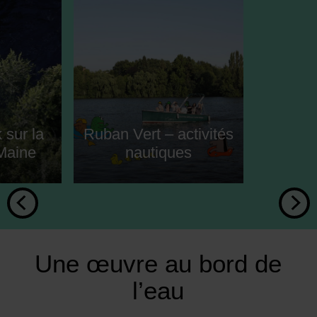
sur la
Ruban Vert – activités
 Maine
nautiques
Une œuvre au bord de
l’eau