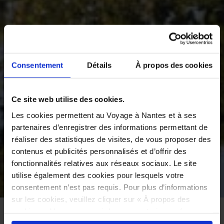
Consentement
Détails
À propos des cookies
Ce site web utilise des cookies.
Les cookies permettent au Voyage à Nantes et à ses
partenaires d’enregistrer des informations permettant de
réaliser des statistiques de visites, de vous proposer des
contenus et publicités personnalisés et d’offrir des
fonctionnalités relatives aux réseaux sociaux. Le site
utilise également des cookies pour lesquels votre
©
consentement n’est pas requis. Pour plus d’informations
sur les cookies, veuillez cliquer sur « À propos des
cookies ». Vous pouvez ci-dessous autoriser, refuser ou
ACCUEIL
À VOIR
LE VOYAGE PERMANENT
PATRIMOINE NATUREL
sélectionner les cookies selon les finalités via l'onglet