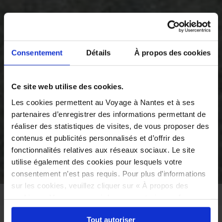
Consentement
Détails
À propos des cookies
Ce site web utilise des cookies.
Les cookies permettent au Voyage à Nantes et à ses
partenaires d’enregistrer des informations permettant de
réaliser des statistiques de visites, de vous proposer des
contenus et publicités personnalisés et d’offrir des
fonctionnalités relatives aux réseaux sociaux. Le site
utilise également des cookies pour lesquels votre
©
consentement n’est pas requis. Pour plus d’informations
sur les cookies, veuillez cliquer sur « À propos des
C'EST FINI !
cookies ». Vous pouvez ci-dessous autoriser, refuser ou
sélectionner les cookies selon les finalités via l'onglet
Tout autoriser
ACCUEIL
À VOIR
L’ÉVÉNEMENT ESTIVAL
« Détails ». À tout moment, vous pouvez modifier votre