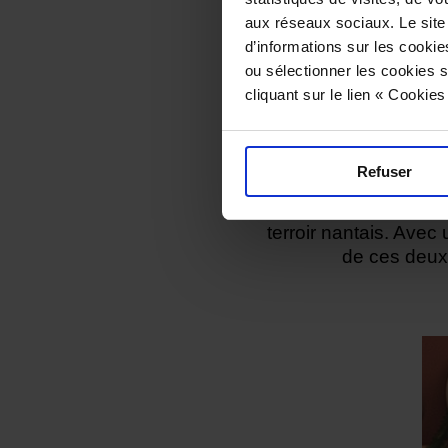
incontournable de l
aux réseaux sociaux. Le site
sublime les produits
d’informations sur les cookie
résultat est une sub
ou sélectionner les cookies s
avec les savoir-fai
cliquant sur le lien « Cookie
classement prestigie
Les frères Charles 
Refuser
Cadets »
situé rue
(moins d’un an aprè
terroir nantais. Avec
de ces deux 