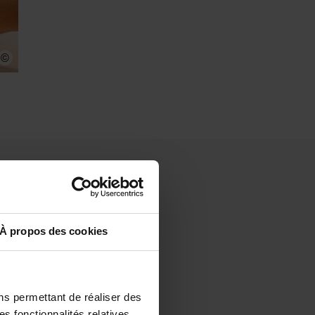
©
nis) et
é (Les
À propos des cookies
ns permettant de réaliser des
est un cuisinier
es fonctionnalités relatives