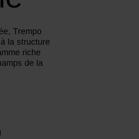
née, Trempo
 la structure
ramme riche
hamps de la
)