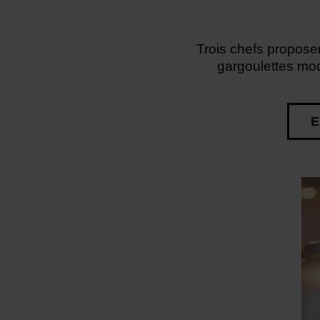
Trois chefs proposen
gargoulettes mode
E