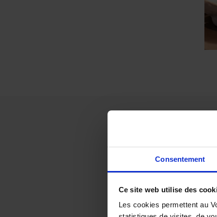
Slim D
Charl
Consentement
Ce site web utilise des cook
Les cookies permettent au Vo
Figure de proue
statistiques de visites, de vo