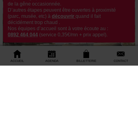
de la gêne occasionnée.
D’autres étapes peuvent être ouvertes à proximité
(parc, musée, etc) à
découvrir
q
uand il fait
décidément trop chaud .
Nos équipes d’accueil sont à votre écoute au :
0892 464 044
(service 0,35€/mn + prix appel).
ACCUEIL
AGENDA
BILLETTERIE
CONTACT
©