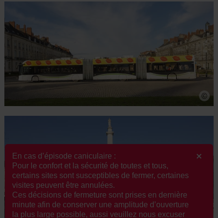
©
En cas d’épisode caniculaire :
Pour le confort et la sécurité de toutes et tous,
certains sites sont susceptibles de fermer, certaines
visites peuvent être annulées.
Ces décisions de fermeture sont prises en dernière
minute afin de conserver une amplitude d’ouverture
©
la plus large possible, aussi veuillez nous excuser