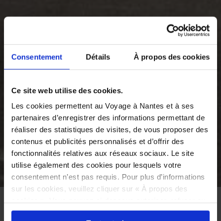
Consentement
Détails
À propos des cookies
Ce site web utilise des cookies.
Les cookies permettent au Voyage à Nantes et à ses
partenaires d’enregistrer des informations permettant de
réaliser des statistiques de visites, de vous proposer des
contenus et publicités personnalisés et d’offrir des
fonctionnalités relatives aux réseaux sociaux. Le site
utilise également des cookies pour lesquels votre
consentement n’est pas requis. Pour plus d’informations
©
sur les cookies, veuillez cliquer sur « À propos des
cookies ». Vous pouvez ci-dessous autoriser, refuser ou
ACCUEIL
À VOIR
LE VOYAGE PERMANENT
VOYAGE CULINAIRE
sélectionner les cookies selon les finalités via l'onglet