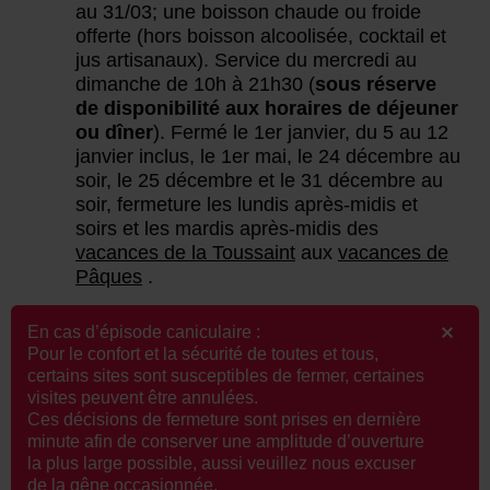
au 31/03; une boisson chaude ou froide
offerte (hors boisson alcoolisée, cocktail et
jus artisanaux). Service du mercredi au
dimanche de 10h à 21h30 (
sous réserve
de disponibilité aux horaires de déjeuner
ou dîner
). Fermé le 1er janvier, du 5 au 12
janvier inclus, le 1er mai, le 24 décembre au
soir, le 25 décembre et le 31 décembre au
soir, fermeture les lundis après-midis et
soirs et les mardis après-midis des
vacances de la Toussaint
aux
vacances de
Pâques
.
En cas d’épisode caniculaire :
Accessibilité
Pour le confort et la sécurité de toutes et tous,
Accès pour les personnes à
certains sites sont susceptibles de fermer, certaines
visites peuvent être annulées.
mobilité réduite : au rez-de-
Ces décisions de fermeture sont prises en dernière
chaussée (ainsi que WC PMR) et
minute afin de conserver une amplitude d’ouverture
en terrasse (déclaratif
la plus large possible, aussi veuillez nous excuser
établissement)
de la gêne occasionnée.