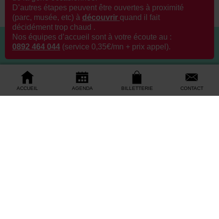
D’autres étapes peuvent être ouvertes à proximité
(parc, musée, etc) à
découvrir
q
uand il fait
décidément trop chaud .
Nos équipes d’accueil sont à votre écoute au :
0892 464 044
(service 0,35€/mn + prix appel).
ACCUEIL
AGENDA
BILLETTERIE
CONTACT
Depuis l’étranger +33 272 640 479
Accueil des visiteurs