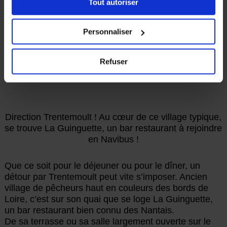
Tout autoriser
« Détails ». À tout moment, vous pouvez modifier votre
RESTAURANT
choix en cliquant sur le lien « Cookies » en bas des
TRENTEMOULT - REZÉ
pages du site.
Personnaliser
La Guinguette
Refuser
UN VERRE ET PLUS EN BORD DE LOIRE.
Direction Trentemoult ! Au cœur de ce village typique,
se trouve La Guinguette, un bar restaurant à rejoindre
en Navibus !
Que ce soit pour le déjeuner ou pour le dîner, un
détour par Trentemoult peut vite s’imposer. Ancien
village de pêcheurs haut en couleurs des bords de
Loire, c’est sur son quai que se loge La Guinguette,
un bar restaurant bien connu des Nantais.
De sa terrasse ou sa salle largement ouverte sur le