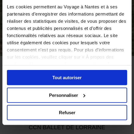
Les cookies permettent au Voyage à Nantes et à ses
partenaires d’enregistrer des informations permettant de
réaliser des statistiques de visites, de vous proposer des
contenus et publicités personnalisés et d’offrir des
fonctionnalités relatives aux réseaux sociaux. Le site
utilise également des cookies pour lesquels votre
©
consentement n’est pas requis. Pour plus d’informations
sur les cookies, veuillez cliquer sur « À propos des
C'EST FINI !
cookies ». Vous pouvez ci-dessous autoriser, refuser ou
sélectionner les cookies selon les finalités via l'onglet
Tout autoriser
ACCUEIL
ANIMATION
« Détails ». À tout moment, vous pouvez modifier votre
choix en cliquant sur le lien « Cookies » en bas des
ANIMATION
pages du site.
Personnaliser
FEYDBALL
Discofoot
Refuser
CCN BALLET DE LORRAINE