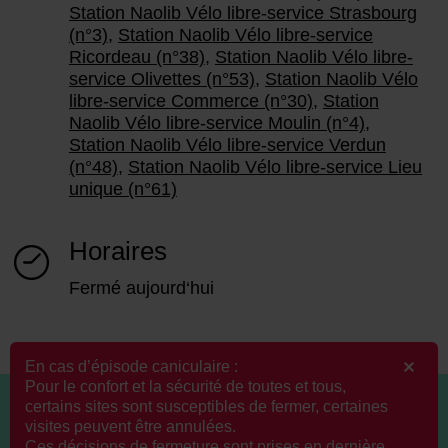
Station Naolib Vélo libre-service Strasbourg
(n°3)
,
Station Naolib Vélo libre-service
Ricordeau (n°38)
,
Station Naolib Vélo libre-
service Olivettes (n°53)
,
Station Naolib Vélo
libre-service Commerce (n°30)
,
Station
Naolib Vélo libre-service Moulin (n°4)
,
Station Naolib Vélo libre-service Verdun
(n°48)
,
Station Naolib Vélo libre-service Lieu
unique (n°61)
Horaires
Fermé aujourd‘hui
En cas d’épisode caniculaire :
Pour le confort et la sécurité de toutes et tous,
certains sites sont susceptibles de fermer, certaines
visites peuvent être annulées.
Ces décisions de fermeture sont prises en dernière