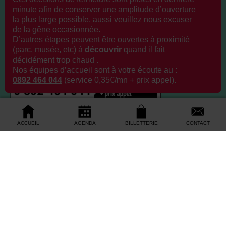
minute afin de conserver une amplitude d’ouverture
la plus large possible, aussi veuillez nous excuser
de la gêne occasionnée.
D’autres étapes peuvent être ouvertes à proximité
(parc, musée, etc) à
découvrir
q
uand il fait
décidément trop chaud .
Nos équipes d’accueil sont à votre écoute au :
0892 464 044
(service 0,35€/mn + prix appel).
ACCUEIL
AGENDA
BILLETTERIE
CONTACT
Depuis l’étranger +33 272 640 479
Accueil des visiteurs
9 Rue des États – 44000 Nantes
Du 6 juillet au 30 aout 2026 : Ouvert 7J/7 de 9h à
19h
Ouvert 7J/7 de 10h à 18h
Jeudi à partir de 11h (10h pendant les vacances)
Dimanche et jours fériés de 10h à 17h