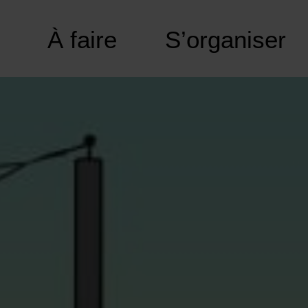
À faire
S’organiser