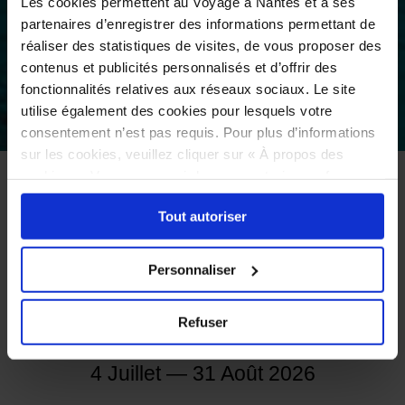
Les cookies permettent au Voyage à Nantes et à ses
partenaires d’enregistrer des informations permettant de
réaliser des statistiques de visites, de vous proposer des
contenus et publicités personnalisés et d’offrir des
fonctionnalités relatives aux réseaux sociaux. Le site
utilise également des cookies pour lesquels votre
©
consentement n’est pas requis. Pour plus d’informations
sur les cookies, veuillez cliquer sur « À propos des
cookies ». Vous pouvez ci-dessous autoriser, refuser ou
ACCUEIL
À VOIR
L’ÉVÉNEMENT ESTIVAL
EXPOSITIONS À NANTES
sélectionner les cookies selon les finalités via l'onglet
Tout autoriser
« Détails ». À tout moment, vous pouvez modifier votre
EXPOSITION
choix en cliquant sur le lien « Cookies » en bas des
PLANÉTARIUM
pages du site.
Personnaliser
-22,7°C
Refuser
MOLÉCULE & JAN KOUNEN
4 Juillet — 31 Août 2026