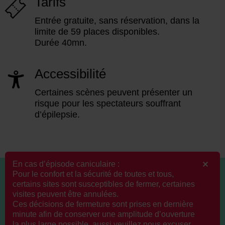
Tarifs
Entrée gratuite, sans réservation, dans la
limite de 59 places disponibles.
Durée 40mn.
Accessibilité
Certaines scènes peuvent présenter un
risque pour les spectateurs souffrant
d’épilepsie.
En cas d’épisode caniculaire :
Pour le confort et la sécurité de toutes et tous,
certains sites sont susceptibles de fermer, certaines
visites peuvent être annulées.
Ces décisions de fermeture sont prises en dernière
minute afin de conserver une amplitude d’ouverture
la plus large possible, aussi veuillez nous excuser