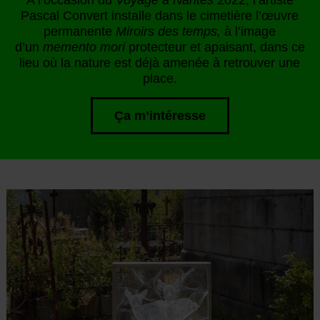
Pascal Convert installe dans le cimetière l’œuvre
permanente
Miroirs des temps,
à l’image
d’un
memento mori
protecteur et apaisant, dans ce
lieu où la nature est déjà amenée à retrouver une
place.
Ça m’intéresse