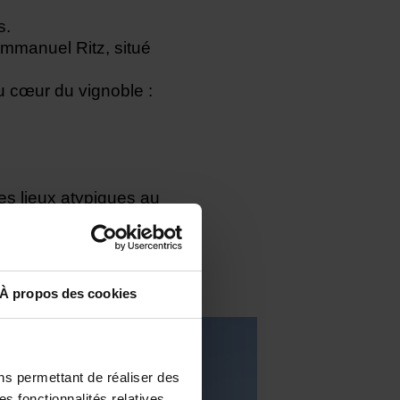
s.
Emmanuel Ritz, situé
au cœur du vignoble :
s lieux atypiques au
os promenades et
À propos des cookies
ns permettant de réaliser des
es fonctionnalités relatives