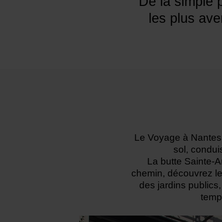
De la simple 
les plus ave
Le Voyage à Nantes e
sol, condui
La butte Sainte-A
chemin, découvrez le
des jardins public
temps