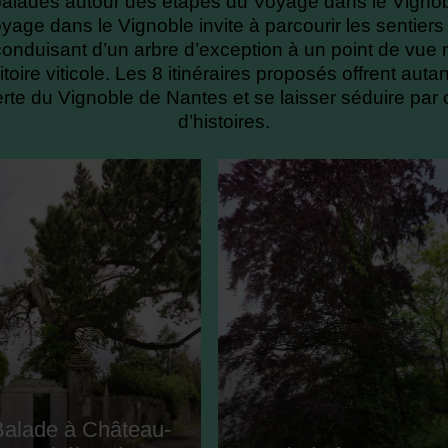
balades autour des étapes du Voyage dans le Vignob
ge dans le Vignoble invite à parcourir les sentiers 
onduisant d’un arbre d’exception à un point de vue
oire viticole. Les 8 itinéraires proposés offrent auta
erte du Vignoble de Nantes et se laisser séduire par c
d’histoires.
Balade à Château-