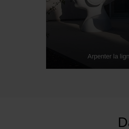
Arpenter la lig
D