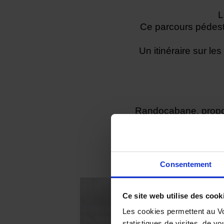
L
Ce parcours pédestr
Un itinéraire sur le
Randocabane
, prop
cœur du Vignobl
Consentement
Ce site web utilise des cook
Les cookies permettent au Vo
statistiques de visites, de vo