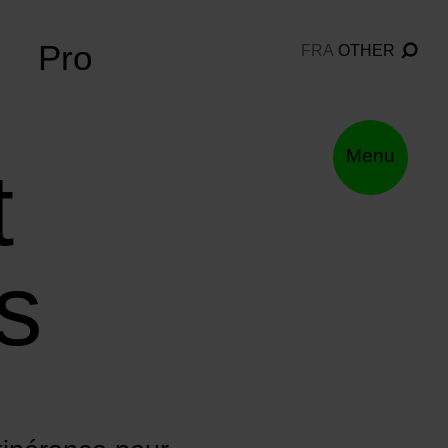
Pro
FRA
OTHER
Menu
t
s