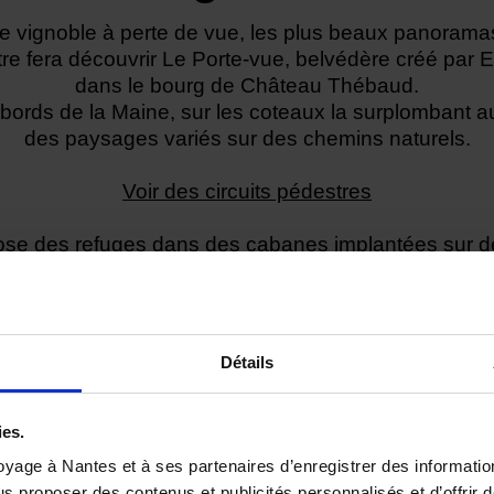
e vignoble à perte de vue, les plus beaux panorama
e fera découvrir Le Porte-vue, belvédère créé par 
dans le bourg de Château Thébaud.
s bords de la Maine, sur les coteaux la surplombant 
des paysages variés sur des chemins naturels.
Voir des circuits pédestres
ose des refuges dans des cabanes implantées sur de
e Nantais, idéal pour une pause nature au gré de v
randonnées.
Détails
ies.
yage à Nantes et à ses partenaires d’enregistrer des informatio
us proposer des contenus et publicités personnalisés et d’offrir d