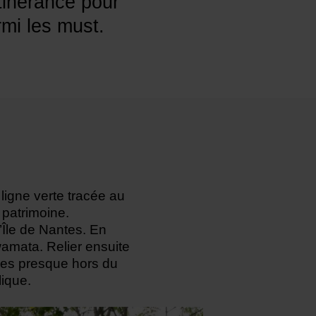
tinérance pour
rmi les must.
ligne verte tracée au
 patrimoine.
’Île de Nantes. En
amata. Relier ensuite
ges presque hors du
lique.