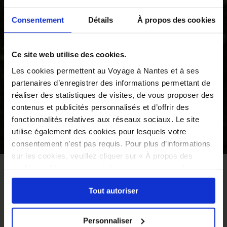
Consentement
Détails
À propos des cookies
Ce site web utilise des cookies.
Les cookies permettent au Voyage à Nantes et à ses
partenaires d’enregistrer des informations permettant de
réaliser des statistiques de visites, de vous proposer des
contenus et publicités personnalisés et d’offrir des
fonctionnalités relatives aux réseaux sociaux. Le site
utilise également des cookies pour lesquels votre
©
consentement n’est pas requis. Pour plus d’informations
sur les cookies, veuillez cliquer sur « À propos des
cookies ». Vous pouvez ci-dessous autoriser, refuser ou
ACCUEIL
À VOIR
VOYAGE DANS LE VIGNOBLE
sélectionner les cookies selon les finalités via l'onglet
Balade à Haute-
Tout autoriser
« Détails ». À tout moment, vous pouvez modifier votre
choix en cliquant sur le lien « Cookies » en bas des
Goulaine
pages du site.
Personnaliser