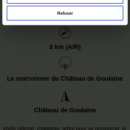
Refuser
8 km (A/R)
Le marronnier du Château de Goulaine
Château de Goulaine
Voûte céleste, chapiteau, arbre pour se ressourcer, le