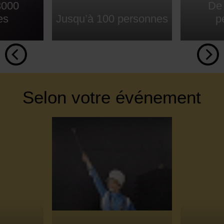
3000
De
es
Jusqu’à 100 personnes
p
Selon votre événement