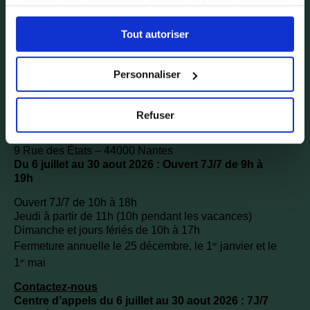
cookies ». Vous pouvez ci-dessous autoriser, refuser ou
sélectionner les cookies selon les finalités via l'onglet
Tout autoriser
« Détails ». À tout moment, vous pouvez modifier votre
choix en cliquant sur le lien « Cookies » en bas des
pages du site.
Personnaliser
Depuis l’étranger +33 272 640 479
Refuser
Accueil des visiteurs
9 Rue des États – 44000 Nantes
Du 6 juillet au 30 aout 2026 : Ouvert 7J/7 de 9h à
19h
Ouvert 7J/7 de 10h à 18h
Jeudi à partir de 11h (10h pendant les vacances)
Dimanche et jours fériés de 10h à 17h
Fermeture annuelle le 25 décembre, le 1
janvier et le
er
1
mai
er
Contactez-nous
Centre d’appels du 6 juillet au 30 aout 2026 : 7J/7