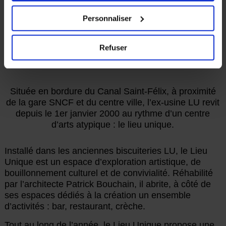
choix en cliquant sur le lien « Cookies » en bas des
pages du site.
Le Lieu Unique
Personnaliser
SCÈNE NATIONALE DE NANTES
Refuser
Située en bordure du Canal Saint-Félix, à proximité
de la gare SNCF et du centre ville, l’ex-usine LU revit
depuis le 1er janvier 2000 au rythme d’un centre
d’arts atypique : le lieu unique.
Installé dans les anciennes biscuiteries LU, le Lieu
Unique est un espace d’exploration artistique, de
bouillonnement culturel et de convivialité. Réhabilité
par l’architecte Patrick Bouchain, il abrite, à côté de
ses espaces dédiés à la création un ensemble
d’activités : bar, restaurant, crèche.
Tout au long de l’année, le Lieu Unique propose une