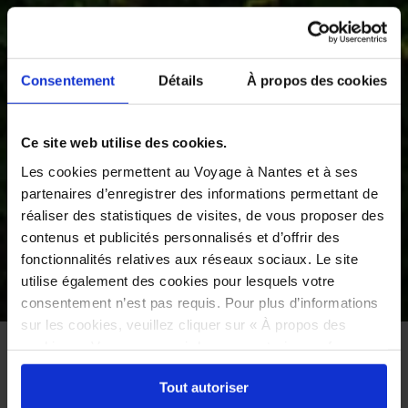
Consentement
Détails
À propos des cookies
Ce site web utilise des cookies.
Les cookies permettent au Voyage à Nantes et à ses
partenaires d’enregistrer des informations permettant de
réaliser des statistiques de visites, de vous proposer des
contenus et publicités personnalisés et d’offrir des
fonctionnalités relatives aux réseaux sociaux. Le site
utilise également des cookies pour lesquels votre
©
consentement n’est pas requis. Pour plus d’informations
sur les cookies, veuillez cliquer sur « À propos des
cookies ». Vous pouvez ci-dessous autoriser, refuser ou
ACCUEIL
À VOIR
LE VOYAGE PERMANENT
LIEU D’EXPOSITION
sélectionner les cookies selon les finalités via l'onglet
Tout autoriser
« Détails ». À tout moment, vous pouvez modifier votre
LIEU D’EXPOSITION, PATRIMOINE