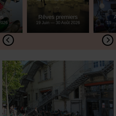
ns
Rêves premiers
A
 2026
19 Juin — 30 Août 2026
19 —