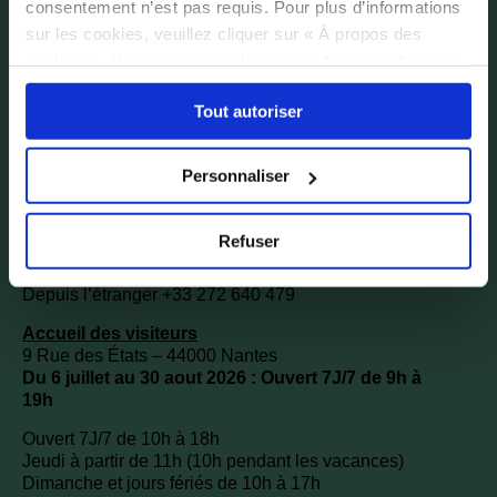
consentement n’est pas requis. Pour plus d’informations
sur les cookies, veuillez cliquer sur « À propos des
cookies ». Vous pouvez ci-dessous autoriser, refuser ou
sélectionner les cookies selon les finalités via l'onglet
Tout autoriser
« Détails ». À tout moment, vous pouvez modifier votre
choix en cliquant sur le lien « Cookies » en bas des
pages du site.
Personnaliser
Refuser
Depuis l’étranger +33 272 640 479
Accueil des visiteurs
9 Rue des États – 44000 Nantes
Du 6 juillet au 30 aout 2026 : Ouvert 7J/7 de 9h à
19h
Ouvert 7J/7 de 10h à 18h
Jeudi à partir de 11h (10h pendant les vacances)
Dimanche et jours fériés de 10h à 17h