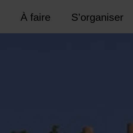
À faire
S’organiser