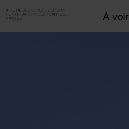
Skip
to
AIRE DE JEUX : DÉPODÉPO, C.
À voir
content
PONTI - JARDIN DES PLANTES,
NANTES