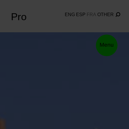
Pro
ENG
ESP
FRA
OTHER
Menu