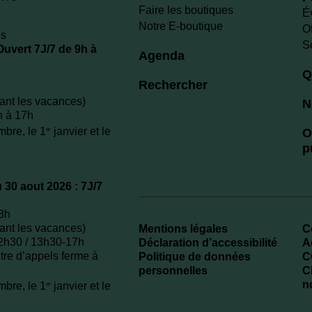
Faire les boutiques
É
Notre E-boutique
O
es
S
 Ouvert 7J/7 de 9h à
Agenda
Q
Rechercher
dant les vacances)
N
h à 17h
bre, le 1
janvier et le
er
O
p
u 30 aout 2026 : 7J/7
18h
dant les vacances)
Mentions légales
C
12h30 / 13h30-17h
Déclaration d’accessibilité
A
tre d’appels ferme à
Politique de données
C
personnelles
C
n
bre, le 1
janvier et le
er