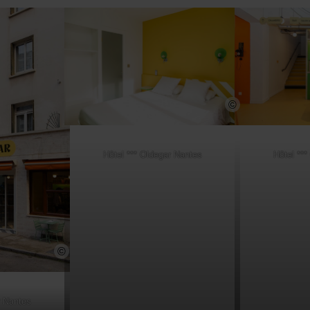
©
Hôtel *** Oldegar Nantes
Hôtel **
©
r Nantes