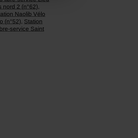
s nord 2 (n°62)
,
tation Naolib Vélo
co (n°52)
,
Station
ibre-service Saint