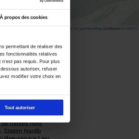
À propos des cookies
ns permettant de réaliser des
es fonctionnalités relatives
 n’est pas requis. Pour plus
-dessous autoriser, refuser
ouvez modifier votre choix en
Tout autoriser
LU 1 côté gare
e de nantes nord
)
,
Station Naolib
o libre-service Lieu