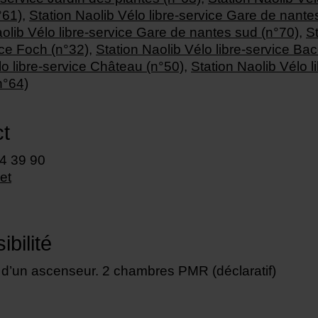
°61)
,
Station Naolib Vélo libre-service Gare de nante
olib Vélo libre-service Gare de nantes sud (n°70)
,
S
ice Foch (n°32)
,
Station Naolib Vélo libre-service Ba
lo libre-service Château (n°50)
,
Station Naolib Vélo l
n°64)
t
74 39 90
net
bilité
d’un ascenseur. 2 chambres PMR (déclaratif)