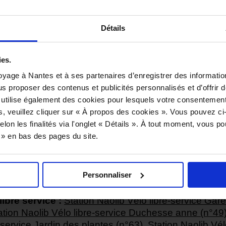
Détails
ies.
yage à Nantes et à ses partenaires d’enregistrer des informatio
us proposer des contenus et publicités personnalisés et d’offrir d
 utilise également des cookies pour lesquels votre consentement
s, veuillez cliquer sur « À propos des cookies ». Vous pouvez ci
 Richebourg 44000 Nantes
elon les finalités via l'onglet « Détails ». À tout moment, vous p
s » en bas des pages du site.
 s'y rendre ?
Personnaliser
à proximité :
Parking Gare Château
,
Parking Baco-
libre service :
Station Naolib Vélo libre-service Gar
ation Naolib Vélo libre-service Duchesse anne (n°49
-service Jardin des plantes (n°63)
,
Station Naolib Vél