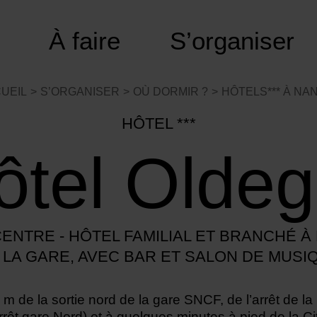
À faire
S’organiser
UEIL
S’ORGANISER
OÙ DORMIR ?
HÔTELS*** À NA
HÔTEL ***
ôtel Oldeg
ENTRE - HÔTEL FAMILIAL ET BRANCHÉ À
 LA GARE, AVEC BAR ET SALON DE MUSI
 m de la sortie nord de la gare SNCF, de l’arrêt de la
rrêt gare Nord) et à quelques minutes à pied de la Ci