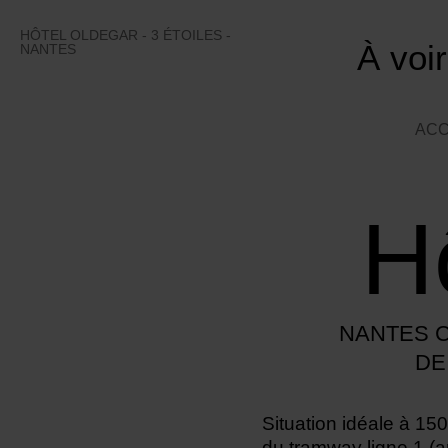
Skip
to
HÔTEL OLDEGAR - 3 ÉTOILES -
À voir
content
NANTES
ACC
H
NANTES C
DE
Situation idéale à 150
du tramway ligne 1 (a