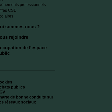
vénements professionnels
ffres CSE
colaires
ui sommes-nous ?
ous rejoindre
ccupation de l’espace
ublic
ookies
chats publics
GV
harte de bonne conduite sur
os réseaux sociaux