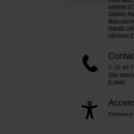
unique (n
Station Na
libre-serv
Naolib Vé
clément (
Contac
T. 02 40 
Site inter
E-mail
Accessi
Présence 