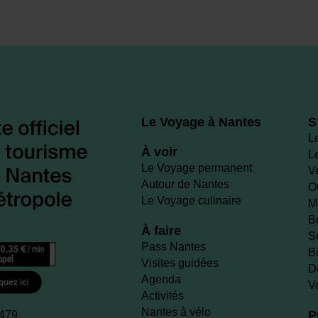
Le Voyage à Nantes
S
L
À voir
L
Le Voyage permanent
V
Autour de Nantes
O
Le Voyage culinaire
M
B
À faire
S
Pass Nantes
Bi
Visites guidées
D
Agenda
V
Activités
Nantes à vélo
P
 479