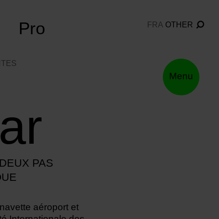
Pro
FRA
OTHER
NTES
Menu
ar
 DEUX PAS
QUE
 navette aéroport et
té Internationale des