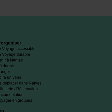
’organiser
e Voyage accessible
e Voyage durable
enir à Nantes
ù dormir
anger
oire un verre
e déplacer dans Nantes
lletterie / Réservation
ocumentation
oyager en groupes
ro