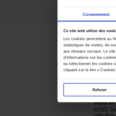
Consentement
Ce site web utilise des cook
Les cookies permettent au Vo
statistiques de visites, de vo
Accès
aux réseaux sociaux. Le site
d’informations sur les cookie
11 rue de
ou sélectionner les cookies s
cliquant sur le lien « Cookie
Comment
Refuser
Parkings 
Vélos en 
(n°60)
,
St
Vélo libre