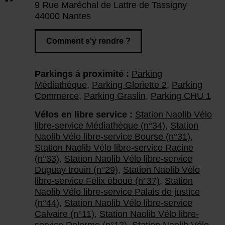
9 Rue Maréchal de Lattre de Tassigny
44000 Nantes
Comment s'y rendre ?
Parkings à proximité :
Parking
Médiathèque
,
Parking Gloriette 2
,
Parking
Commerce
,
Parking Graslin
,
Parking CHU 1
Vélos en libre service :
Station Naolib Vélo
libre-service Médiathèque (n°34)
,
Station
Naolib Vélo libre-service Bourse (n°31)
,
Station Naolib Vélo libre-service Racine
(n°33)
,
Station Naolib Vélo libre-service
Duguay trouin (n°29)
,
Station Naolib Vélo
libre-service Félix éboué (n°37)
,
Station
Naolib Vélo libre-service Palais de justice
(n°44)
,
Station Naolib Vélo libre-service
Calvaire (n°11)
,
Station Naolib Vélo libre-