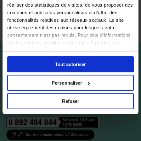
réaliser des statistiques de visites, de vous proposer des
ascenseur 3 chambres accessibles
contenus et publicités personnalisés et d’offrir des
aux personnes à mobilité réduite
(déclaratif établissement)
fonctionnalités relatives aux réseaux sociaux. Le site
utilise également des cookies pour lesquels votre
consentement n’est pas requis. Pour plus d’informations
sur les cookies, veuillez cliquer sur « À propos des
cookies ». Vous pouvez ci-dessous autoriser, refuser ou
sélectionner les cookies selon les finalités via l'onglet
Tout autoriser
« Détails ». À tout moment, vous pouvez modifier votre
choix en cliquant sur le lien « Cookies » en bas des
pages du site.
Personnaliser
Refuser