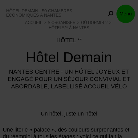
Skip
to
HÔTEL DEMAIN : 50 CHAMBRES
Menu
content
ÉCONOMIQUES À NANTES
ACCUEIL
S’ORGANISER
OÙ DORMIR ?
HÔTELS** À NANTES
HÔTEL **
Hôtel Demain
NANTES CENTRE - UN HÔTEL JOYEUX ET
ENGAGÉ POUR UN SÉJOUR CONVIVIAL ET
ABORDABLE, LABELLISÉ ACCUEIL VÉLO
Un hôtel, juste un hôtel
Une literie « palace », des couleurs surprenantes et
du réemploi à tous les étages : voici ce qui fait la