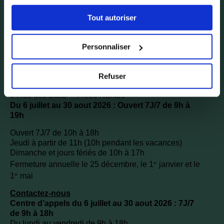
sélectionner les cookies selon les finalités via l'onglet
Tout autoriser
« Détails ». À tout moment, vous pouvez modifier votre
choix en cliquant sur le lien « Cookies » en bas des
pages du site.
Personnaliser
Depuis l’étranger +33 272 640 479
Refuser
Accueil des visiteurs
9 Rue des États – 44000 Nantes
Du 6 juillet au 30 aout 2026 : Ouvert 7J/7 de 9h à
19h
Ouvert 7J/7 de 10h à 18h
Jeudi à partir de 11h (10h pendant les vacances)
Dimanche et jours fériés de 10h à 17h
Fermeture annuelle le 25 décembre, le 1
janvier et le
er
1
mai
er
Contactez-nous
Centre d’appels du 6 juillet au 30 aout 2026 : 7J/7
de 9h à 18h
Du lundi au vendredi de 9h à 18h