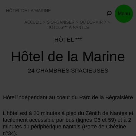
Skip
to
HÔTEL DE LA MARINE
Menu
content
ACCUEIL
S’ORGANISER
OÙ DORMIR ?
HÔTELS*** À NANTES
HÔTEL ***
Hôtel de la Marine
24 CHAMBRES SPACIEUSES
Hôtel indépendant au coeur du Parc de la Bégraisière
L’hôtel est à 20 minutes à pied du Zénith de Nantes et
facilement accessible par bus (lignes C6 et 59) et à 2
minutes du périphérique nantais (Porte de Chézine
n°34).