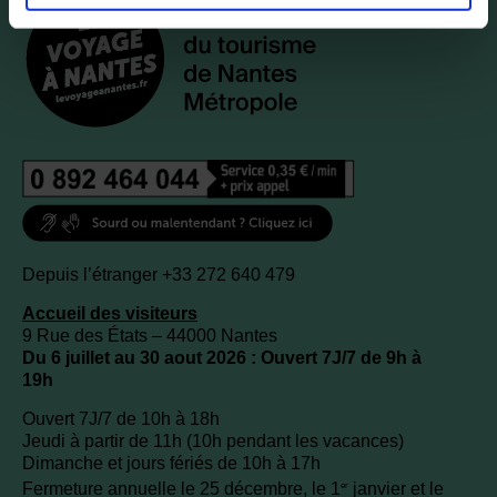
Depuis l’étranger +33 272 640 479
Accueil des visiteurs
9 Rue des États – 44000 Nantes
Du 6 juillet au 30 aout 2026 : Ouvert 7J/7 de 9h à
19h
Ouvert 7J/7 de 10h à 18h
Jeudi à partir de 11h (10h pendant les vacances)
Dimanche et jours fériés de 10h à 17h
Fermeture annuelle le 25 décembre, le 1
janvier et le
er