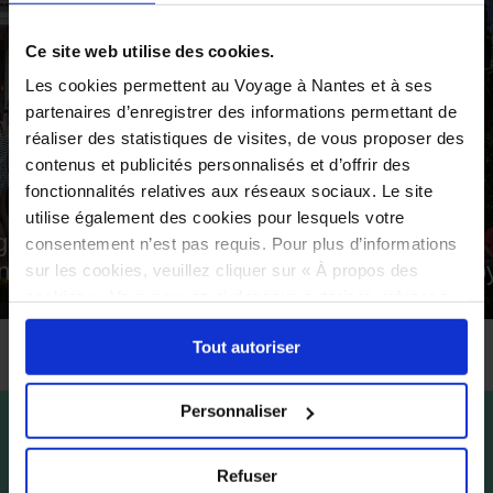
Ce site web utilise des cookies.
Les cookies permettent au Voyage à Nantes et à ses
partenaires d’enregistrer des informations permettant de
réaliser des statistiques de visites, de vous proposer des
contenus et publicités personnalisés et d’offrir des
fonctionnalités relatives aux réseaux sociaux. Le site
utilise également des cookies pour lesquels votre
grands
consentement n’est pas requis. Pour plus d’informations
nts
Le Voyage permanent
Le Voy
sur les cookies, veuillez cliquer sur « À propos des
cookies ». Vous pouvez ci-dessous autoriser, refuser ou
sélectionner les cookies selon les finalités via l'onglet
Tout autoriser
« Détails ». À tout moment, vous pouvez modifier votre
choix en cliquant sur le lien « Cookies » en bas des
pages du site.
Personnaliser
Refuser