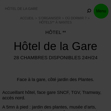
Skip
to
HÔTEL DE LA GARE
Menu
content
ACCUEIL
S’ORGANISER
OÙ DORMIR ?
HÔTELS** À NANTES
HÔTEL **
Hôtel de la Gare
28 CHAMBRES DISPONIBLES 24H/24
Face à la gare, côté jardin des Plantes.
Accueillant hôtel, face gare SNCF, TGV, Tramway,
accès nord.
A 5mn à pied : jardin des plantes, musée d’arts,