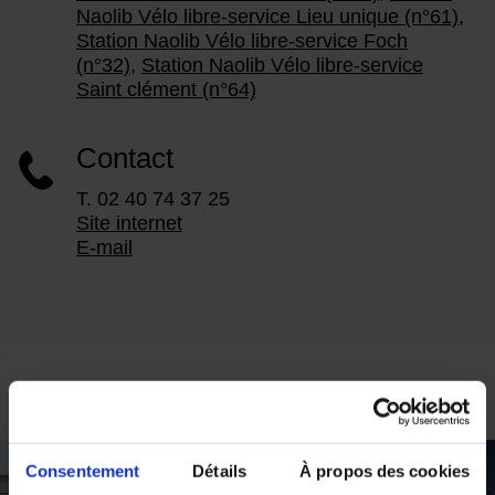
Naolib Vélo libre-service Lieu unique (n°61)
,
Station Naolib Vélo libre-service Foch
(n°32)
,
Station Naolib Vélo libre-service
Saint clément (n°64)
Contact
T. 02 40 74 37 25
Site internet
E-mail
Poursuivre le voyage
Consentement
Détails
À propos des cookies