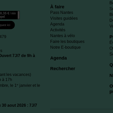
B
À faire
S
Pass Nantes
Bi
Visites guidées
D
Agenda
V
Activités
Nantes à vélo
P
 479
Faire les boutiques
É
Notre E-boutique
O
es
S
 Ouvert 7J/7 de 9h à
Agenda
Q
Rechercher
dant les vacances)
N
h à 17h
bre, le 1
janvier et le
er
O
p
u 30 aout 2026 : 7J/7