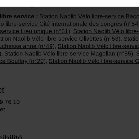
é 1h
,
Parking Hôtel Dieu
libre service :
Station Naolib Vélo libre-service Bac
o libre-service Cité internationale des congrès (n°54
-service Lieu unique (n°61)
,
Station Naolib Vélo libr
ation Naolib Vélo libre-service Olivettes (n°53)
,
Statio
uchesse anne (n°49)
,
Station Naolib Vélo libre-serv
)
,
Station Naolib Vélo libre-service Magellan (n°55)
,
S
ice Bouffay (n°20)
,
Station Naolib Vélo libre-service
t
89 76 10
net
bilité