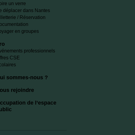
oire un verre
e déplacer dans Nantes
lletterie / Réservation
ocumentation
oyager en groupes
ro
vénements professionnels
ffres CSE
colaires
ui sommes-nous ?
ous rejoindre
ccupation de l’espace
ublic