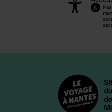
Pas
manu
acce
asce