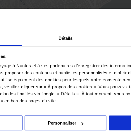
Détails
ies.
yage à Nantes et à ses partenaires d’enregistrer des informatio
us proposer des contenus et publicités personnalisés et d’offrir d
 utilise également des cookies pour lesquels votre consentement
ile Masson 44000 Nantes
s, veuillez cliquer sur « À propos des cookies ». Vous pouvez ci
elon les finalités via l'onglet « Détails ». À tout moment, vous p
s » en bas des pages du site.
 s'y rendre ?
à proximité :
Parking Baco-LU 1 côté gare
,
Parking
Personnaliser
Gare Château
,
Parking Baco-LU 2 côté CHU
,
Parkin