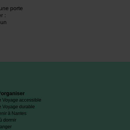
une porte
r :
'un
’organiser
e Voyage accessible
e Voyage durable
enir à Nantes
ù dormir
anger