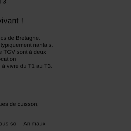
T3
ivant !
ucs de Bretagne,
 typiquement nantais.
are TGV sont à deux
ocation
 à vivre du T1 au T3.
ques de cuisson,
sous-sol – Animaux