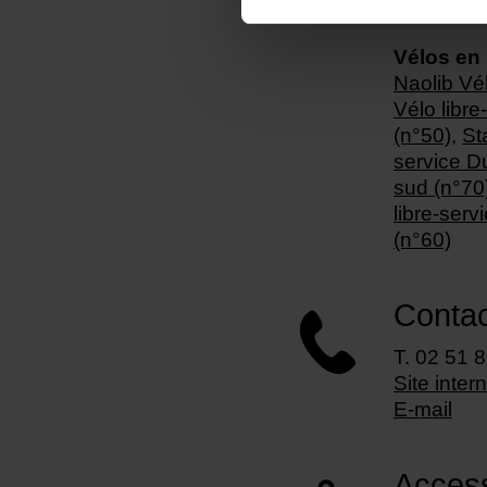
Gare limit
Vélos en 
Naolib Vél
Vélo libre
(n°50)
,
St
service D
sud (n°70
libre-serv
(n°60)
Contac
T. 02 51 
Site inter
E-mail
Accessi