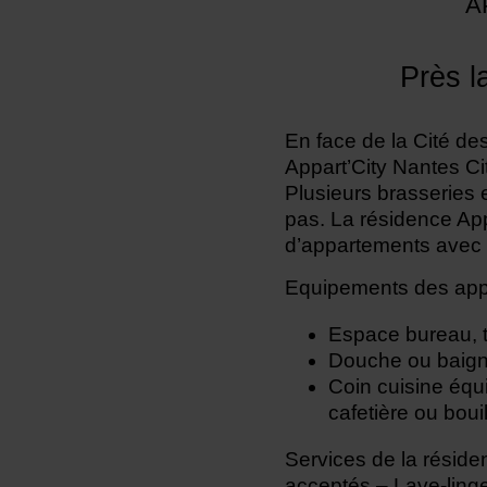
A
Près l
En face de la Cité d
Appart’City Nantes Ci
Plusieurs brasseries 
pas. La résidence App
d’appartements avec s
Equipements des app
Espace bureau, ta
Douche ou baign
Coin cuisine équi
cafetière ou bouil
Services de la réside
acceptés – Lave-linge