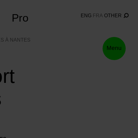
Pro
ENG
FRA
OTHER
S À NANTES
Menu
rt
s