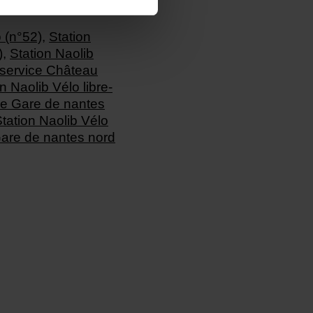
o (n°52)
,
Station
)
,
Station Naolib
e-service Château
n Naolib Vélo libre-
ice Gare de nantes
tation Naolib Vélo
 Gare de nantes nord