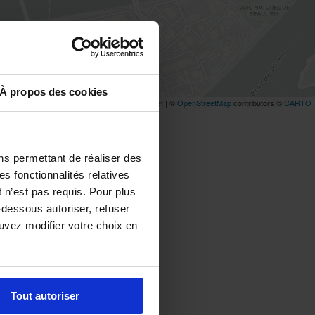
À propos des cookies
ns permettant de réaliser des
es fonctionnalités relatives
 n’est pas requis. Pour plus
-dessous autoriser, refuser
ouvez modifier votre choix en
 Cité des Congrès
,
Tout autoriser
g Feydeau
,
Parking