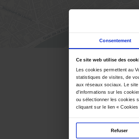
Consentement
Ce site web utilise des cook
Les cookies permettent au Vo
statistiques de visites, de vo
Accès
aux réseaux sociaux. Le site
2 Rue Em
d’informations sur les cookie
ou sélectionner les cookies s
cliquant sur le lien « Cookie
Comment
Parkings 
Refuser
Parking 