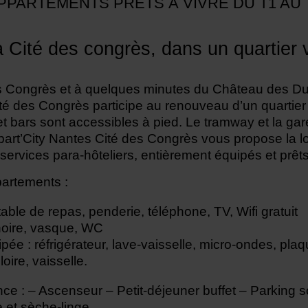
PPARTEMENTS PRÊTS À VIVRE DU T1 AU 
a Cité des congrès, dans un quartier v
es Congrès et à quelques minutes du Château des D
té des Congrès participe au renouveau d’un quartier
et bars sont accessibles à pied. Le tramway et la g
art’City Nantes Cité des Congrès vous propose la l
ervices para-hôteliers, entièrement équipés et prêts
artements :
ble de repas, penderie, téléphone, TV, Wifi gratuit
oire, vasque, WC
pée : réfrigérateur, lave-vaisselle, micro-ondes, pla
loire, vaisselle.
nce : – Ascenseur – Petit-déjeuner buffet – Parking 
 et sèche-linge