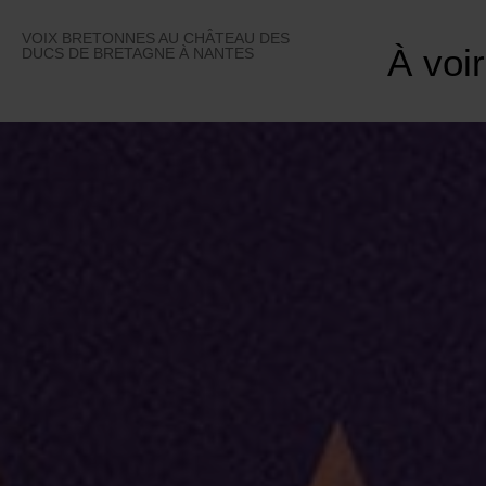
Skip
to
VOIX BRETONNES AU CHÂTEAU DES
À voir
content
DUCS DE BRETAGNE À NANTES