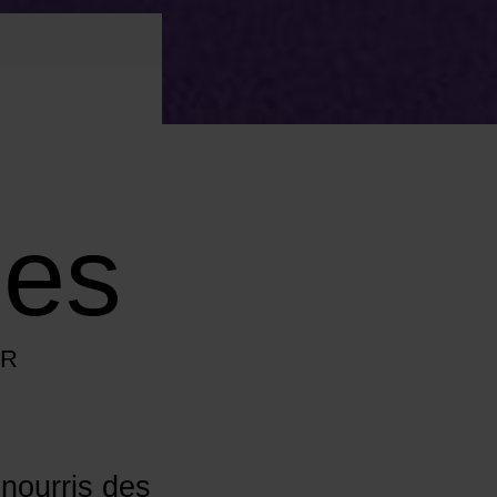
nes
UR
nourris des