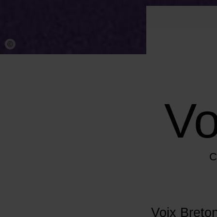
©
Vo
C
Voix Breto