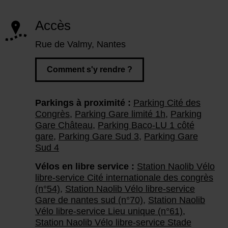
Accès
Rue de Valmy, Nantes
Comment s'y rendre ?
Parkings à proximité :
Parking Cité des
Congrès
,
Parking Gare limité 1h
,
Parking
Gare Château
,
Parking Baco-LU 1 côté
gare
,
Parking Gare Sud 3
,
Parking Gare
Sud 4
Vélos en libre service :
Station Naolib Vélo
libre-service Cité internationale des congrès
(n°54)
,
Station Naolib Vélo libre-service
Gare de nantes sud (n°70)
,
Station Naolib
Vélo libre-service Lieu unique (n°61)
,
Station Naolib Vélo libre-service Stade