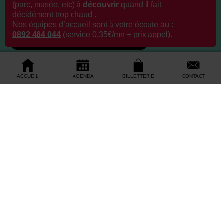
(parc, musée, etc) à
découvrir
q
uand il fait
décidément trop chaud .
Nos équipes d’accueil sont à votre écoute au :
0892 464 044
(service 0,35€/mn + prix appel).
Depuis l’étranger +33 272 640 479
ACCUEIL
AGENDA
BILLETTERIE
CONTACT
Accueil des visiteurs
9 Rue des États – 44000 Nantes
Du 6 juillet au 30 aout 2026 : Ouvert 7J/7 de 9h à
19h
Ouvert 7J/7 de 10h à 18h
Jeudi à partir de 11h (10h pendant les vacances)
Dimanche et jours fériés de 10h à 17h
Fermeture annuelle le 25 décembre, le 1
janvier et le
er
1
mai
er
Contactez-nous
Centre d’appels du 6 juillet au 30 aout 2026 : 7J/7
de 9h à 18h
Du lundi au vendredi de 9h à 18h