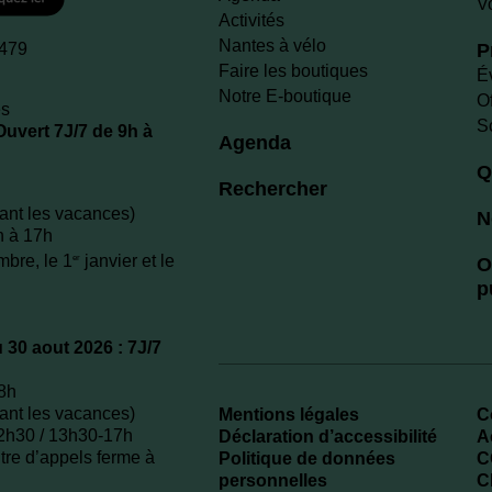
V
Activités
Nantes à vélo
P
 479
Faire les boutiques
É
Notre E-boutique
O
es
S
 Ouvert 7J/7 de 9h à
Agenda
Q
Rechercher
dant les vacances)
N
h à 17h
bre, le 1
janvier et le
er
O
p
u 30 aout 2026 : 7J/7
18h
dant les vacances)
Mentions légales
C
12h30 / 13h30-17h
Déclaration d’accessibilité
A
tre d’appels ferme à
Politique de données
C
personnelles
C