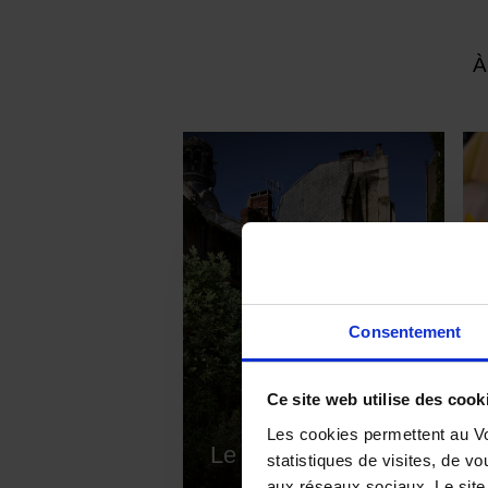
À
Consentement
Ce site web utilise des cook
Les cookies permettent au Vo
Le Voyage culinaire
statistiques de visites, de vo
aux réseaux sociaux. Le site