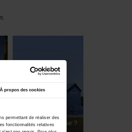
t.
À propos des cookies
ns permettant de réaliser des
es
Envie d’une pause ?
es fonctionnalités relatives
 n’est pas requis. Pour plus