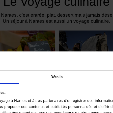
Le Voyage culinaire
 Nantes, c’est entrée, plat, dessert mais jamais déser
Un séjour à Nantes est aussi un voyage culinaire.
Détails
ies.
yage à Nantes et à ses partenaires d’enregistrer des informatio
Marché de Talensac
Les Tables de Nant
us proposer des contenus et publicités personnalisés et d’offrir d
 utilise également des cookies pour lesquels votre consentement