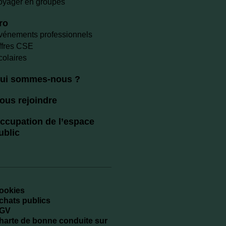
oyager en groupes
ro
vénements professionnels
ffres CSE
colaires
ui sommes-nous ?
ous rejoindre
ccupation de l’espace
ublic
ookies
chats publics
GV
harte de bonne conduite sur