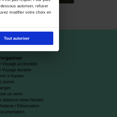
-dessous autoriser, refuser
ouvez modifier votre choix en
Tout autoriser
’organiser
e Voyage accessible
e Voyage durable
enir à Nantes
ù dormir
anger
oire un verre
e déplacer dans Nantes
lletterie / Réservation
ocumentation