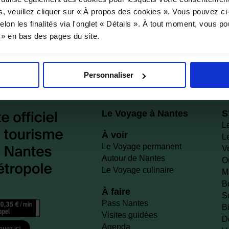
s, veuillez cliquer sur « À propos des cookies ». Vous pouvez ci
elon les finalités via l'onglet « Détails ». À tout moment, vous p
s » en bas des pages du site.
Personnaliser
Le Voyage à Nantes
S
L
À voir
L
Le Voyage permanent
V
Autour de Nantes
O
Le Voyage culinaire
M
B
À faire
S
Pass Nantes
Bi
Visites guidées
D
Agenda