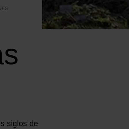
NES
as
es siglos de