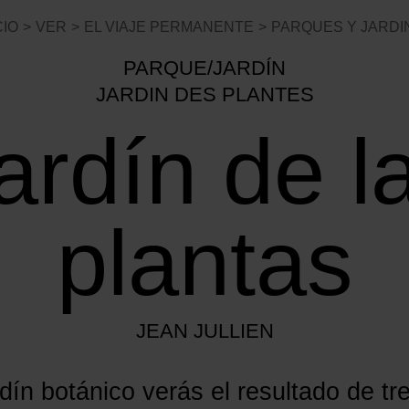
CIO
VER
EL VIAJE PERMANENTE
PARQUES Y JARDI
PARQUE/JARDÍN
JARDIN DES PLANTES
ardín de l
plantas
JEAN JULLIEN
dín botánico verás el resultado de tr