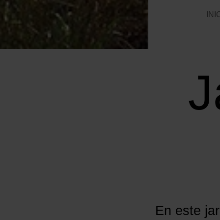
INI
J
En este jar