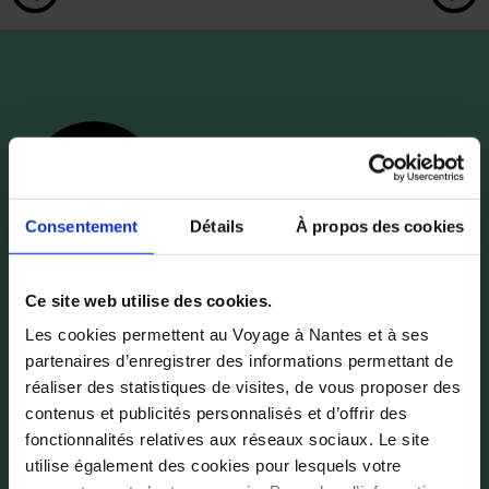
Consentement
Détails
À propos des cookies
Ce site web utilise des cookies.
Les cookies permettent au Voyage à Nantes et à ses
partenaires d’enregistrer des informations permettant de
réaliser des statistiques de visites, de vous proposer des
Desde el extranjero : + 33 (0)2 72 64 04 79
contenus et publicités personnalisés et d’offrir des
Atención al público
fonctionnalités relatives aux réseaux sociaux. Le site
9 Rue des États – 44000 Nantes
utilise également des cookies pour lesquels votre
Horario: