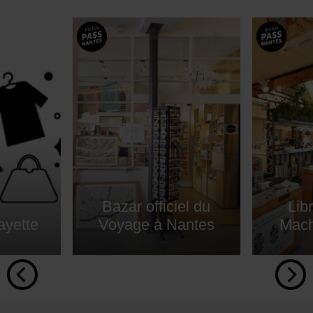
Bazar officiel du
Lib
ayette
Voyage à Nantes
Machi