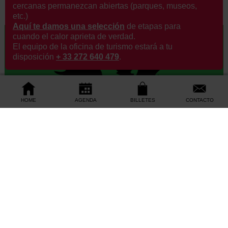
cercanas permanezcan abiertas (parques, museos,
etc.)
Aquí te damos una selección
de etapas para
cuando el calor aprieta de verdad.
El equipo de la oficina de turismo estará a tu
disposición
+ 33 272 640 479
.
HOME
AGENDA
BILLETES
CONTACTO
©