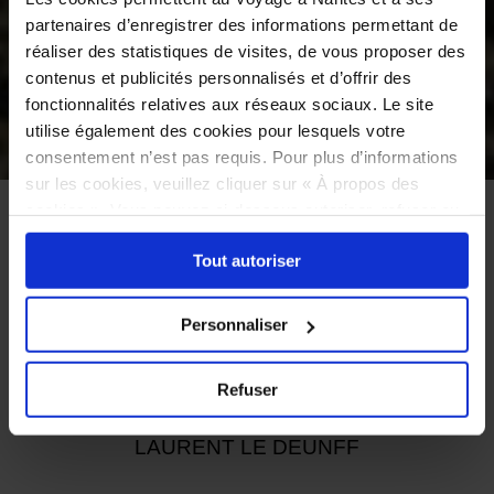
partenaires d’enregistrer des informations permettant de
réaliser des statistiques de visites, de vous proposer des
contenus et publicités personnalisés et d’offrir des
fonctionnalités relatives aux réseaux sociaux. Le site
utilise également des cookies pour lesquels votre
consentement n’est pas requis. Pour plus d’informations
©
sur les cookies, veuillez cliquer sur « À propos des
cookies ». Vous pouvez ci-dessous autoriser, refuser ou
INICIO
VER
EL VIAJE PERMANENTE
sélectionner les cookies selon les finalités via l'onglet
EDICIÓN 2022, OBRA PERMANENTE
Tout autoriser
« Détails ». À tout moment, vous pouvez modifier votre
PORTE SAINT-PIERRE
choix en cliquant sur le lien « Cookies » en bas des
pages du site.
Un castor sur un
Personnaliser
mur
Refuser
LAURENT LE DEUNFF