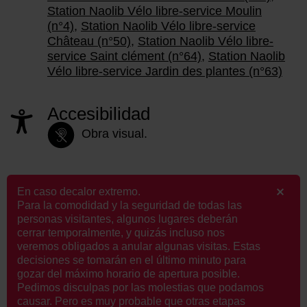
Station Naolib Vélo libre-service Moulin
(n°4)
,
Station Naolib Vélo libre-service
Château (n°50)
,
Station Naolib Vélo libre-
service Saint clément (n°64)
,
Station Naolib
Vélo libre-service Jardin des plantes (n°63)
Accesibilidad
Obra visual.
En caso decalor extremo.
Para la comodidad y la seguridad de todas las
Le Voyage à Nantes
personas visitantes, algunos lugares deberán
cerrar temporalmente, y quizás incluso nos
edición 2022
veremos obligados a anular algunas visitas. Estas
decisiones se tomarán en el último minuto para
gozar del máximo horario de apertura posible.
Ver todas las obras del año 2022
Pedimos disculpas por las molestias que podamos
causar. Pero es muy probable que otras etapas